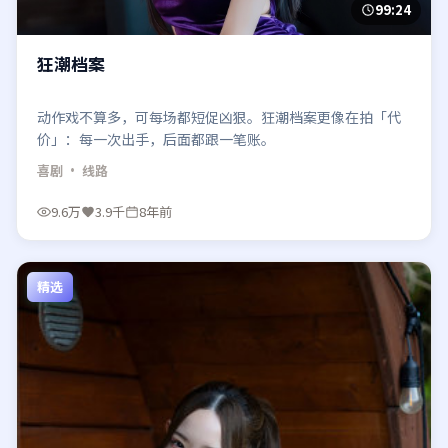
99:24
狂潮档案
动作戏不算多，可每场都短促凶狠。狂潮档案更像在拍「代
价」：每一次出手，后面都跟一笔账。
喜剧
· 线路
9.6万
3.9千
8年前
精选