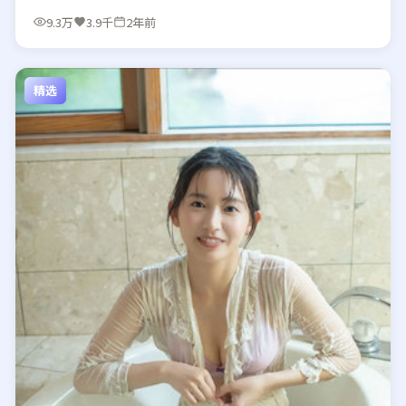
9.3万
3.9千
2年前
精选