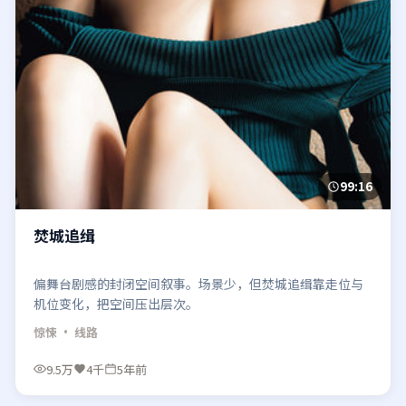
99:16
焚城追缉
偏舞台剧感的封闭空间叙事。场景少，但焚城追缉靠走位与
机位变化，把空间压出层次。
惊悚
· 线路
9.5万
4千
5年前