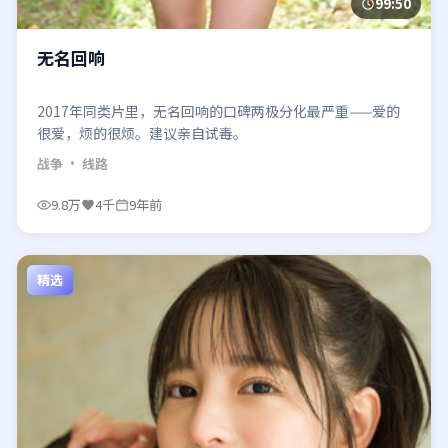
99:50
无名回响
2017年同类片里，无名回响的口碑两极分化最严重——爱的
很爱，烦的很烦。建议亲自试毒。
战争
· 线路
9.8万
4千
9年前
精选