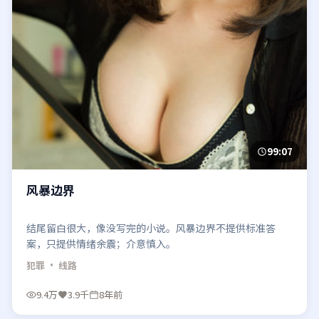
99:07
风暴边界
结尾留白很大，像没写完的小说。风暴边界不提供标准答
案，只提供情绪余震；介意慎入。
犯罪
· 线路
9.4万
3.9千
8年前