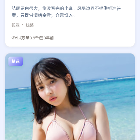
结尾留白很大，像没写完的小说。风暴边界不提供标准答
案，只提供情绪余震；介意慎入。
犯罪
· 线路
9.4万
3.9千
8年前
精选