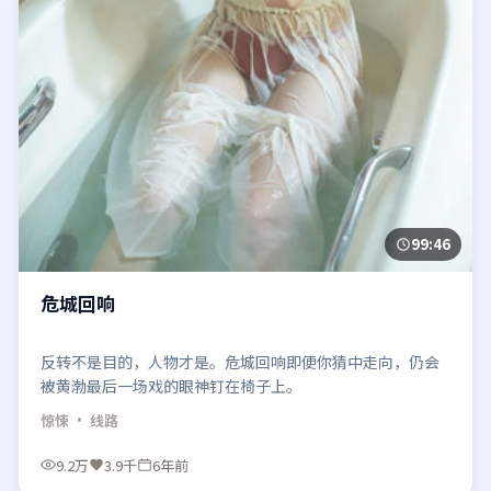
99:46
危城回响
反转不是目的，人物才是。危城回响即便你猜中走向，仍会
被黄渤最后一场戏的眼神钉在椅子上。
惊悚
· 线路
9.2万
3.9千
6年前