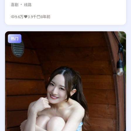
喜剧
· 线路
9.6万
3.9千
8年前
热门