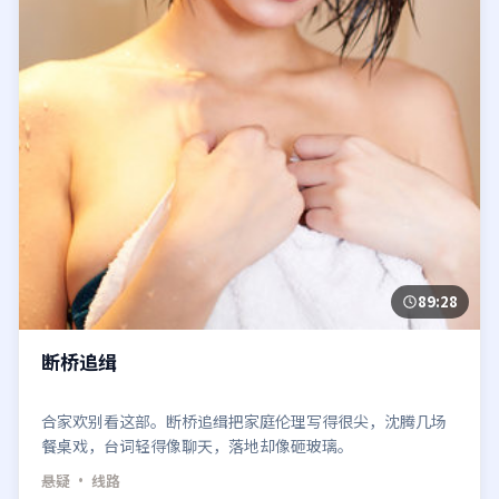
89:28
断桥追缉
合家欢别看这部。断桥追缉把家庭伦理写得很尖，沈腾几场
餐桌戏，台词轻得像聊天，落地却像砸玻璃。
悬疑
· 线路