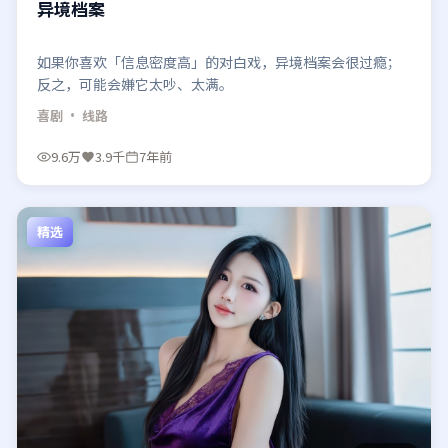
异境档案
如果你喜欢「信息密度高」的对白戏，异境档案会很过瘾；
反之，可能会嫌它太吵、太满。
喜剧
· 线路
9.6万
3.9千
7年前
精选