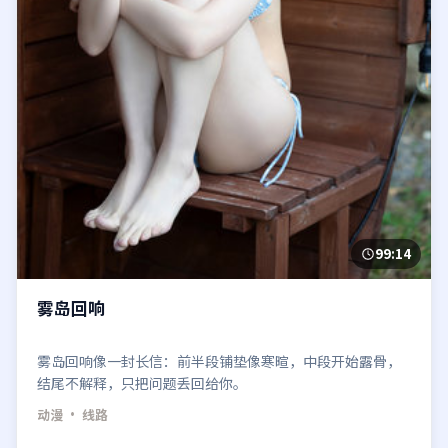
99:14
雾岛回响
雾岛回响像一封长信：前半段铺垫像寒暄，中段开始露骨，
结尾不解释，只把问题丢回给你。
动漫
· 线路