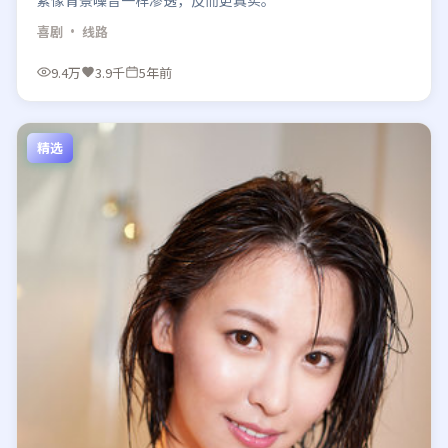
素像背景噪音一样渗透，反而更真实。
喜剧
· 线路
9.4万
3.9千
5年前
精选