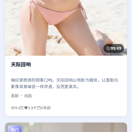
99:49
天际回响
偏纪录质感的叙事口吻。天际回响以电影为载体，让喜剧元
素像背景噪音一样渗透，反而更真实。
喜剧
· 线路
9.4万
3.9千
5年前
热门