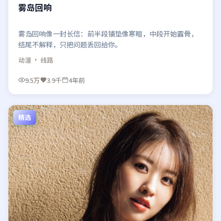
雾岛回响
雾岛回响像一封长信：前半段铺垫像寒暄，中段开始露骨，
结尾不解释，只把问题丢回给你。
动漫
· 线路
9.5万
3.9千
4年前
精选