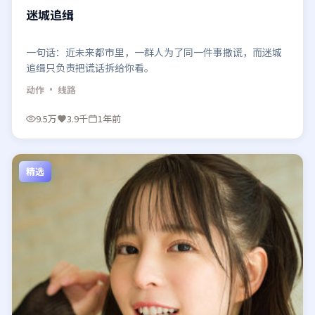
迷城追缉
一句话：近未来都市里，一群人为了同一件事撒谎，而迷城
追缉只负责把谎话拆给你看。
动作
· 线路
9.5万
3.9千
1年前
精选