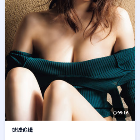
99:16
焚城追缉