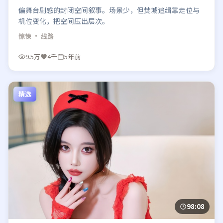
偏舞台剧感的封闭空间叙事。场景少，但焚城追缉靠走位与
机位变化，把空间压出层次。
惊悚
· 线路
9.5万
4千
5年前
精选
98:08